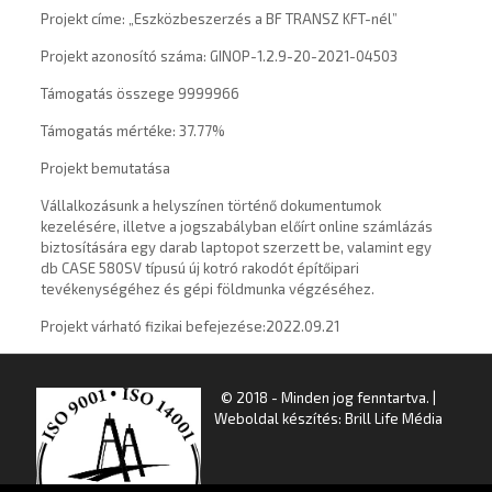
Projekt címe: „Eszközbeszerzés a BF TRANSZ KFT-nél”
Projekt azonosító száma: GINOP-1.2.9-20-2021-04503
Támogatás összege 9999966
Támogatás mértéke: 37.77%
Projekt bemutatása
Vállalkozásunk a helyszínen történő dokumentumok
kezelésére, illetve a jogszabályban előírt online számlázás
biztosítására egy darab laptopot szerzett be, valamint egy
db CASE 580SV típusú új kotró rakodót építőipari
tevékenységéhez és gépi földmunka végzéséhez.
Projekt várható fizikai befejezése:2022.09.21
© 2018 - Minden jog fenntartva. |
Weboldal készítés: Brill Life Média